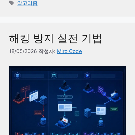
테
태
알고리즘
고
그
리
해킹 방지 실전 기법
18/05/2026
작성자:
Miro Code