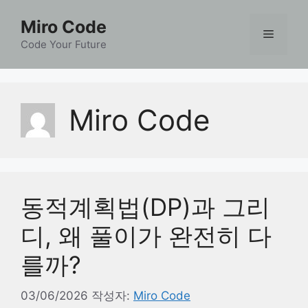
컨
Miro Code
텐
메
츠
Code Your Future
로
뉴
건
너
Miro Code
뛰
기
동적계획법(DP)과 그리
디, 왜 풀이가 완전히 다
를까?
03/06/2026
작성자:
Miro Code