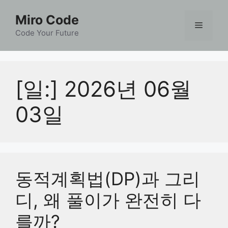
컨
Miro Code
텐
메
츠
Code Your Future
로
뉴
건
너
[일:]
2026년 06월
뛰
기
03일
동적계획법(DP)과 그리
디, 왜 풀이가 완전히 다
를까?